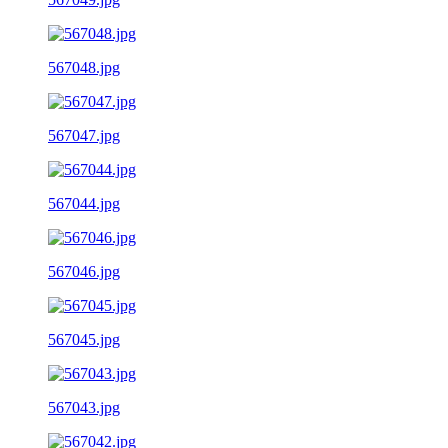
567048.jpg
567047.jpg
567044.jpg
567046.jpg
567045.jpg
567043.jpg