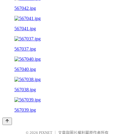
567042.jpg
567041.jpg
567037.jpg
567040.jpg
567038.jpg
567039.jpg
© 2026
PIXNET
｜
文章與圖片權利屬原作者所有