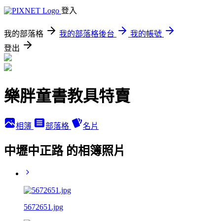
登入
我的部落格
我的部落格後台
我的帳號
登出
樂胖童書教具特賣
相簿
部落格
名片
中壢中正路 的相簿照片
5672651.jpg