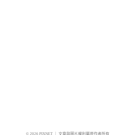
© 2026
PIXNET
｜
文章與圖片權利屬原作者所有