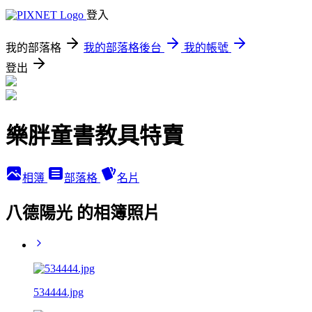
登入
我的部落格
我的部落格後台
我的帳號
登出
樂胖童書教具特賣
相簿
部落格
名片
八德陽光 的相簿照片
534444.jpg