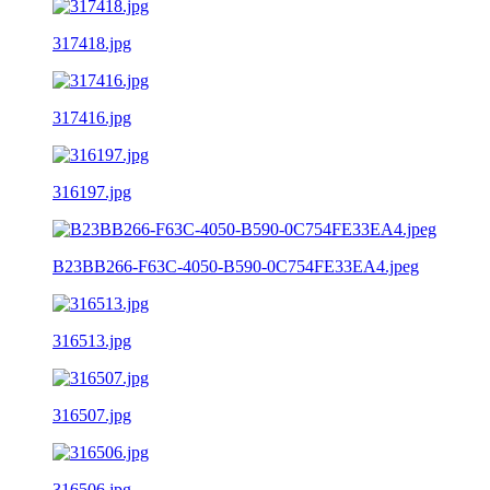
317418.jpg
317416.jpg
316197.jpg
B23BB266-F63C-4050-B590-0C754FE33EA4.jpeg
316513.jpg
316507.jpg
316506.jpg