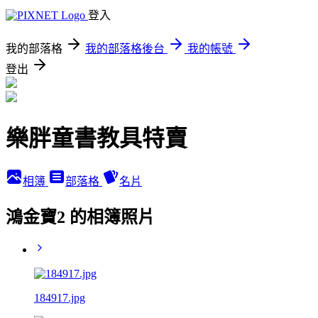
登入
我的部落格
我的部落格後台
我的帳號
登出
樂胖童書教具特賣
相簿
部落格
名片
鴻金寶2 的相簿照片
184917.jpg