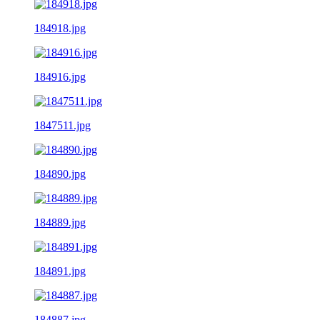
184918.jpg
184916.jpg
1847511.jpg
184890.jpg
184889.jpg
184891.jpg
184887.jpg