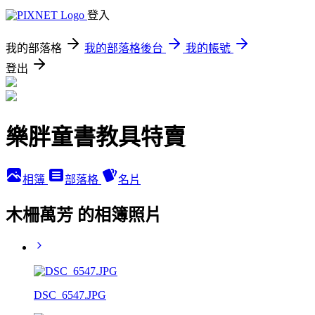
登入
我的部落格
我的部落格後台
我的帳號
登出
樂胖童書教具特賣
相簿
部落格
名片
木柵萬芳 的相簿照片
DSC_6547.JPG