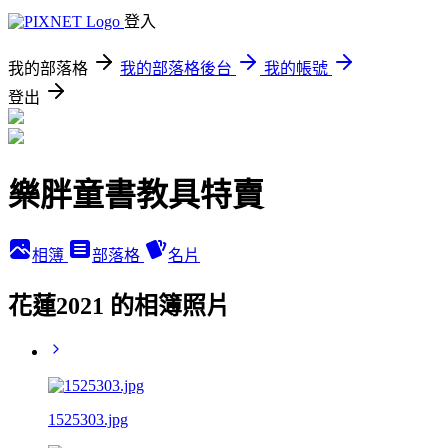
登入
我的部落格
我的部落格後台
我的帳號
登出
樂胖童書教具特賣
相簿
部落格
名片
花蓮2021 的相簿照片
1525303.jpg