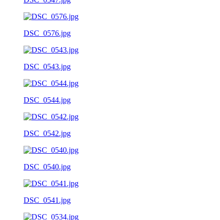
DSC_0576.jpg
DSC_0543.jpg
DSC_0544.jpg
DSC_0542.jpg
DSC_0540.jpg
DSC_0541.jpg