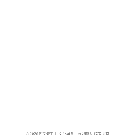
© 2026
PIXNET
｜
文章與圖片權利屬原作者所有