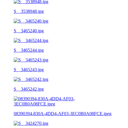
S__3538948.jpg
S__3465240.jpg
S__3465244.jpg
S__3465243.jpg
S__3465242.jpg
08390394-830A-4DD4-AF03-3EC0B0A08FCE.jpeg